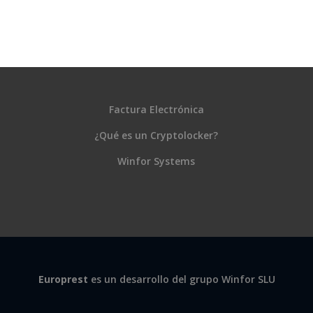
Factura Electrónica
¿Qué es un Cryptolocker?
Winfor Systems
Europrest
es un desarrollo del grupo Winfor SLU