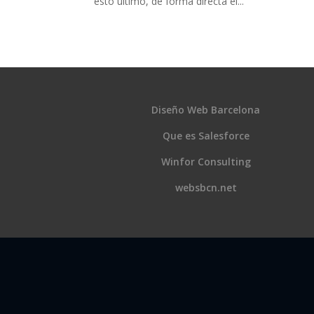
esto último, de forma directa el...
Diseño Web Barcelona
Que es Salesforce
Winfor Consulting
websbcn.net