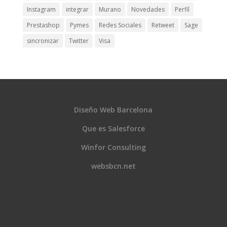
Instagram
integrar
Murano
Novedades
Perfil
Prestashop
Pymes
Redes Sociales
Retweet
Sage
sincronizar
Twitter
Visa
Diseño Web Barcelona
Que es Salesforce
Winfor Consulting
websbcn.net