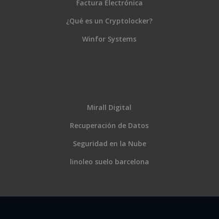
Factura Electrónica
¿Qué es un Cryptolocker?
Winfor Systems
Mirall Digital
Recuperación de Datos
Seguridad en la Nube
linoleo suelo barcelona