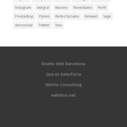
Instagram
integrar
Murano
Novedades
Perfil
Prestashop
Pymes
Redes Sociales
Retweet
Sage
sincronizar
Twitter
Visa
Diseño Web Barcelona
Que es Salesforce
Winfor Consulting
websbcn.net