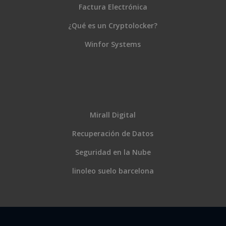
Factura Electrónica
¿Qué es un Cryptolocker?
Winfor Systems
Mirall Digital
Recuperación de Datos
Seguridad en la Nube
linoleo suelo barcelona