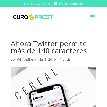
+34 93 274 14 19
info@europrest.es
Ahora Twitter permite
más de 140 caracteres
por
WinforSibaix
|
Jul 8, 2016
|
Noticia