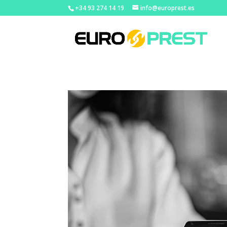
+34 93 274 14 19
info@europrest.es