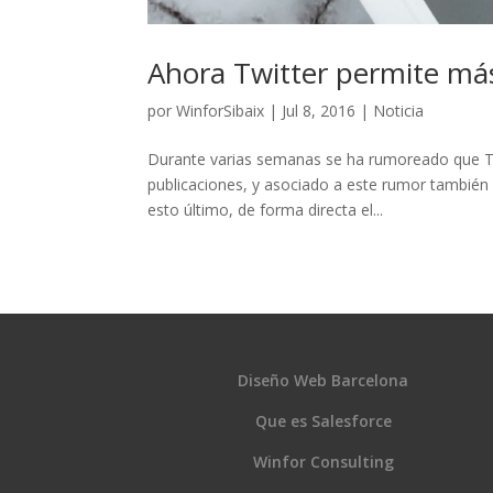
Ahora Twitter permite más
por
WinforSibaix
|
Jul 8, 2016
|
Noticia
Durante varias semanas se ha rumoreado que Twi
publicaciones, y asociado a este rumor también
esto último, de forma directa el...
Diseño Web Barcelona
Que es Salesforce
Winfor Consulting