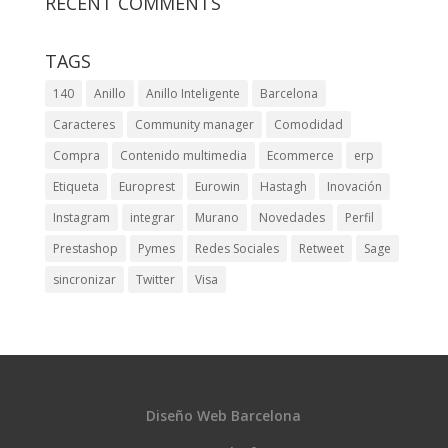
RECENT COMMENTS
TAGS
140
Anillo
Anillo Inteligente
Barcelona
Caracteres
Community manager
Comodidad
Compra
Contenido multimedia
Ecommerce
erp
Etiqueta
Europrest
Eurowin
Hastagh
Inovación
Instagram
integrar
Murano
Novedades
Perfil
Prestashop
Pymes
Redes Sociales
Retweet
Sage
sincronizar
Twitter
Visa
Diseño Web Barcelona