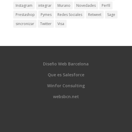
Instagram
integrar
Murano
Novedades
Perfil
Prestashop
Pymes
Redes Sociales
Retweet
Sage
sincronizar
Twitter
Visa
Diseño Web Barcelona
Que es Salesforce
Winfor Consulting
websbcn.net