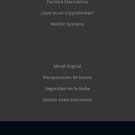
Factura Electrónica
¿Qué es un Cryptolocker?
Winfor Systems
Mirall Digital
Recuperación de Datos
Seguridad en la Nube
linoleo suelo barcelona