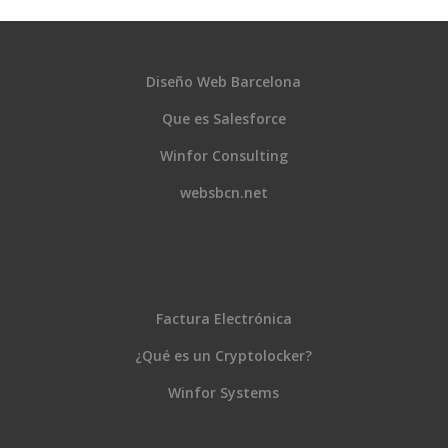
Diseño Web Barcelona
Que es Salesforce
Winfor Consulting
websbcn.net
Factura Electrónica
¿Qué es un Cryptolocker?
Winfor Systems