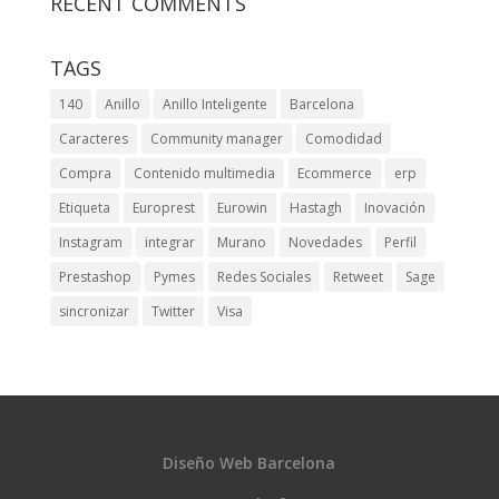
RECENT COMMENTS
TAGS
140
Anillo
Anillo Inteligente
Barcelona
Caracteres
Community manager
Comodidad
Compra
Contenido multimedia
Ecommerce
erp
Etiqueta
Europrest
Eurowin
Hastagh
Inovación
Instagram
integrar
Murano
Novedades
Perfil
Prestashop
Pymes
Redes Sociales
Retweet
Sage
sincronizar
Twitter
Visa
Diseño Web Barcelona