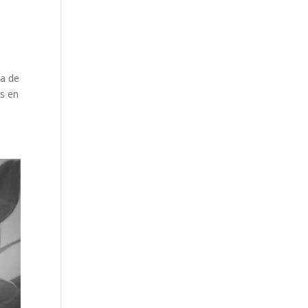
da de
as en