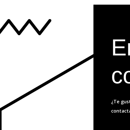
E
c
¿Te gust
contact