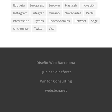
Etiqueta
Europrest
Eurowin
Hastagh
Inovación
Instagram
integrar
Murano
Novedades
Perfil
Prestashop
Pymes
Redes Sociales
Retweet
Sage
sincronizar
Twitter
Visa
Diseño Web Barcelona
Que es Salesforce
Winfor Consulting
websbcn.net