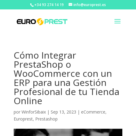
+34 93 274 14 19
info@europrest.es
Cómo Integrar
PrestaShop o
WooCommerce con un
ERP para una Gestión
Profesional de tu Tienda
Online
por
WinforSibaix
|
Sep 13, 2023
|
eCommerce
,
Europrest
,
Prestashop